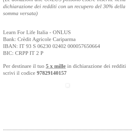
dichiarazione dei redditi con un recupero del 30% della
somma versata)
Learn For Life Italia - ONLUS
Bank: Crèdit Agricole Cariparma
IBAN: IT 93 S 06230 02402 000057650664
BIC: CRPP IT 2 P
Per destinare il tuo
5 x mille
in dichiarazione dei redditi
scrivi il codice
97829140157
...........................................................................................................
...............................................................