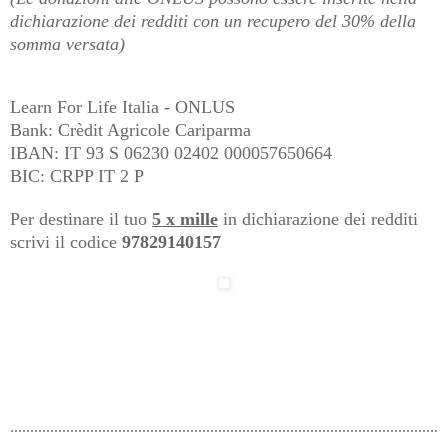
dichiarazione dei redditi con un recupero del 30% della
somma versata)
Learn For Life Italia - ONLUS
Bank: Crèdit Agricole Cariparma
IBAN: IT 93 S 06230 02402 000057650664
BIC: CRPP IT 2 P
Per destinare il tuo
5 x mille
in dichiarazione dei redditi
scrivi il codice
97829140157
...........................................................................................................
...............................................................