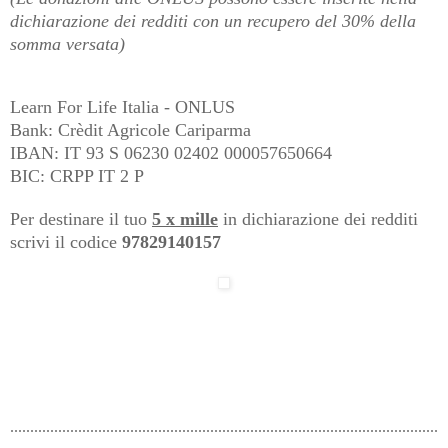
dichiarazione dei redditi con un recupero del 30% della
somma versata)
Learn For Life Italia - ONLUS
Bank: Crèdit Agricole Cariparma
IBAN: IT 93 S 06230 02402 000057650664
BIC: CRPP IT 2 P
Per destinare il tuo
5 x mille
in dichiarazione dei redditi
scrivi il codice
97829140157
...........................................................................................................
...............................................................