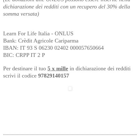
dichiarazione dei redditi con un recupero del 30% della
somma versata)
Learn For Life Italia - ONLUS
Bank: Crèdit Agricole Cariparma
IBAN: IT 93 S 06230 02402 000057650664
BIC: CRPP IT 2 P
Per destinare il tuo
5 x mille
in dichiarazione dei redditi
scrivi il codice
97829140157
...........................................................................................................
...............................................................