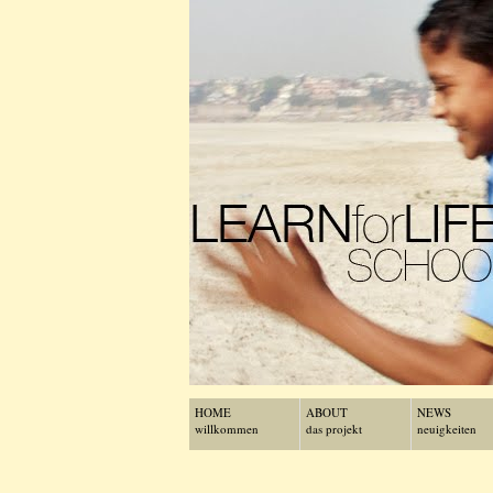
HOME
ABOUT
NEWS
willkommen
das projekt
neuigkeiten