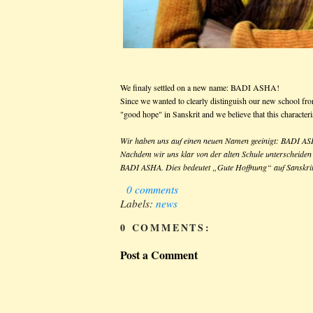
We finaly settled on a new name: BADI ASHA!
Since we wanted to clearly distinguish our new school fr
"good hope" in Sanskrit and we believe that this characteris
Wir haben uns auf einen neuen Namen geeinigt: BADI A
Nachdem wir uns klar von der alten Schule unterscheiden
BADI ASHA. Dies bedeutet „Gute Hoffnung“ auf Sanskrit u
0 comments
Labels:
news
0 COMMENTS:
Post a Comment