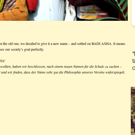
om the old one, we decided to give it a new name – and settled on BADI ASHA. It means
es our society’s goal perfectly.
SHA!
 wollten, haben wir beschlossen, nach einem neuen Namen für die Schule zu suchen –
nd wir finden, dass der Name sehr gut die Philosophie unseres Vereins widerspiegelt.