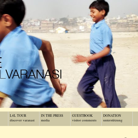
L4L TOUR
IN THE PRESS
GUESTBOOK
DONATION
discover varanasi
media
visitor comments
unterstützung