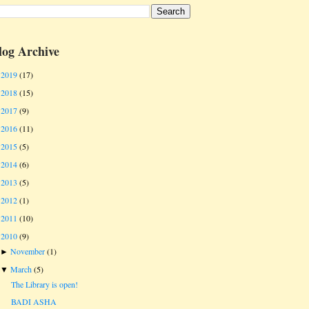
log Archive
2019
(17)
►
2018
(15)
►
2017
(9)
►
2016
(11)
►
2015
(5)
►
2014
(6)
►
2013
(5)
►
2012
(1)
►
2011
(10)
►
2010
(9)
▼
November
(1)
►
March
(5)
▼
The Library is open!
BADI ASHA